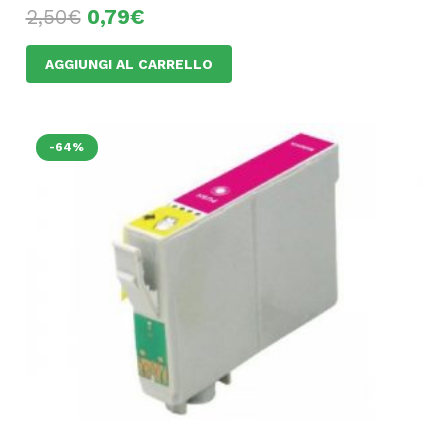
2,50
€
0,79
€
AGGIUNGI AL CARRELLO
-64%