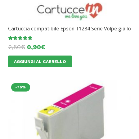
Cartuccia compatibile Epson T1284 Serie Volpe giallo
Valutato
5.00
su 5
2,50
€
0,90
€
AGGIUNGI AL CARRELLO
-76%