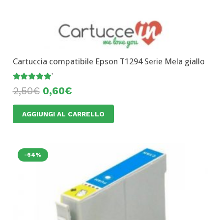
Cartuccia compatibile Epson T1294 Serie Mela giallo
Valutato
5.00
su 5
2,50
€
0,60
€
AGGIUNGI AL CARRELLO
-64%