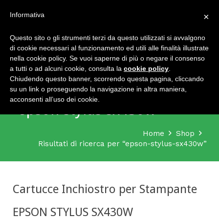
Home
Chi siamo
Termini e condizioni
Contatti
Informativa
×
Questo sito o gli strumenti terzi da questo utilizzati si avvalgono
di cookie necessari al funzionamento ed utili alle finalità illustrate
nella cookie policy. Se vuoi saperne di più o negare il consenso
a tutti o ad alcuni cookie, consulta la
cookie policy
.
Chiudendo questo banner, scorrendo questa pagina, cliccando
Risultati della ricerca per
su un link o proseguendo la navigazione in altra maniera,
acconsenti all’uso dei cookie.
“epson-stylus-sx430w”
Home
Shop
Risultati di ricerca per “epson-stylus-sx430w”
Cartucce Inchiostro per Stampante
EPSON STYLUS SX430W