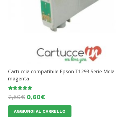
Cartuccia compatibile Epson T1293 Serie Mela
magenta
Valutato
4.92
su 5
2,50
€
0,60
€
AGGIUNGI AL CARRELLO