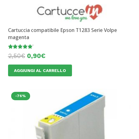
Cartuccia compatibile Epson T1283 Serie Volpe
magenta
Valutato
5.00
su 5
2,50
€
0,90
€
AGGIUNGI AL CARRELLO
-76%