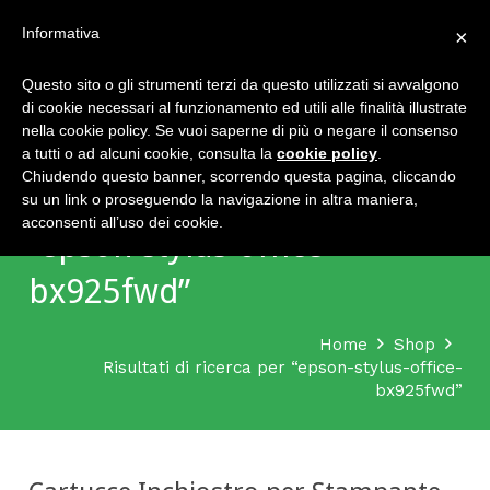
Home
Chi siamo
Termini e condizioni
Contatti
Informativa
×
Questo sito o gli strumenti terzi da questo utilizzati si avvalgono
di cookie necessari al funzionamento ed utili alle finalità illustrate
nella cookie policy. Se vuoi saperne di più o negare il consenso
a tutti o ad alcuni cookie, consulta la
cookie policy
.
Chiudendo questo banner, scorrendo questa pagina, cliccando
Risultati della ricerca per
su un link o proseguendo la navigazione in altra maniera,
acconsenti all’uso dei cookie.
“epson-stylus-office-
bx925fwd”
Home
Shop
Risultati di ricerca per “epson-stylus-office-
bx925fwd”