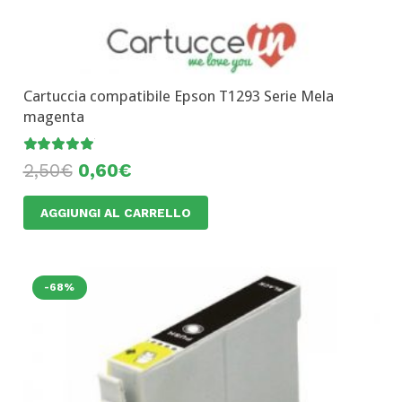
Cartuccia compatibile Epson T1293 Serie Mela
magenta
Valutato
4.92
su 5
2,50
€
0,60
€
AGGIUNGI AL CARRELLO
-68%