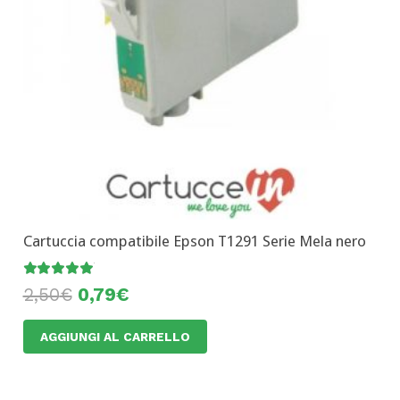
Cartuccia compatibile Epson T1291 Serie Mela nero
Valutato
4.92
su 5
2,50
€
0,79
€
AGGIUNGI AL CARRELLO