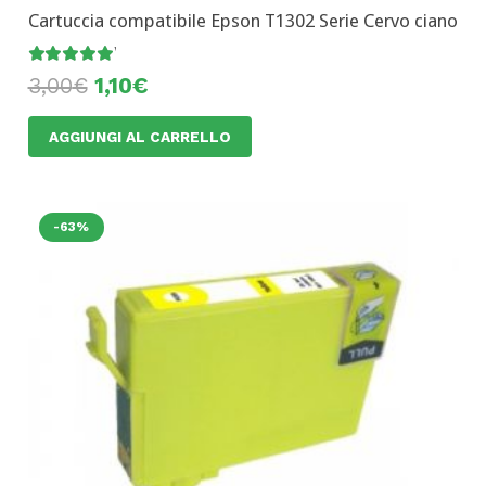
Cartuccia compatibile Epson T1302 Serie Cervo ciano
Valutato
5.00
su 5
3,00
€
1,10
€
AGGIUNGI AL CARRELLO
-63%